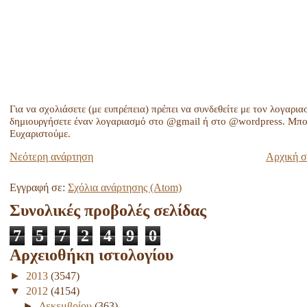
Για να σχολιάσετε (με ευπρέπεια) πρέπει να συνδεθείτε με τον λογαρια
δημιουργήσετε έναν λογαριασμό στο @gmail ή στο @wordpress. Μπορ
Ευχαριστούμε.
Νεότερη ανάρτηση
Αρχική σ
Εγγραφή σε:
Σχόλια ανάρτησης (Atom)
Συνολικές προβολές σελίδας
7
5
7
2
4
9
0
Αρχειοθήκη ιστολογίου
►
2013
(3547)
▼
2012
(4154)
►
Δεκεμβρίου
(363)