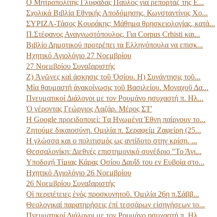
Ο Μητροπολίτης Γλυφάδας Παύλος για ρεπορτάζ της Ε...
Σχολικά Βιβλία Εθνικής Αποδόμησης. Κωνσταντίνος Χο...
ΣΥΡΙΖΑ-Τάσος Κουράκης: Μάθημα θρησκειολογίας, κατά...
Π.Στέφανος Αναγνωστόπουλος. Για Corpus Crhisti και...
Βιβλίο Δημοτικού προτρέπει τα Ελληνόπουλα να επισκ...
Ηχητικό Αγιολόγιο 27 Νοεμβρίου
27 Νοεμβρίου Συναξαριστής
Ζ) Ἀγῶνες καὶ ἀσκησις τοῦ Ὁσίου. Η) Συνάντησις τοῦ...
Μία θαυμαστή ἀνακοίνωσις τοῦ Βασιλείου. Μοναχοῦ Δα...
Πνευματικοί Διάλογοι με τον Ρουμάνο ησυχαστή π. Ηλ...
Ὁ γέροντας Γεώργιος Λαζάρ. Μέρος ΣΤ'
Η Google προειδοποιεί: Tα Ηνωμένα Έθνη παίρνουν το...
Ζητούμε δικαιοσύνη. Ομιλία π. Σεραφείμ Ζαφείρη (25...
Η γλώσσα και ο πολιτισμός ως αντίδοτο στην κρίση. ...
Θεσσαλονίκη: Διεθνές επιστημονικό συνέδριο "Το Άγι...
Υποδοχή Τίμιας Κάρας Οσίου Δαυΐδ του εν Ευβοία στο...
Ηχητικό Αγιολόγιο 26 Νοεμβρίου
26 Νοεμβρίου Συναξαριστής
Οἱ περιπέτειες ἑνός προσκυνητοῦ. Ὁμιλία 26η π.Σάββ...
Θεολογικαί παρατηρήσεις ἐπί τεσσάρων εἰσηγήσεων το...
Πνευματικοί Διάλογοι με τον Ρουμάνο ησυχαστή π. Ηλ...