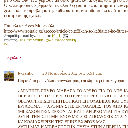
με σκουπίδια, ενώ γέμισαν με συνθήματα και μπογιές το σημείο φύ
Ο κ. Σταμούλης εξέφρασε την αλληλεγγύη του στα αιτήματα των ε
ξεπεράσει το πρόβλημα της καθαριότητας και τίθεται πλέον ζήτημα
φοιτητών της σχολής.
Επιμέλεια: Άννα Μορφούλη
http://www.zougla.gr/greece/article/epite8ikan-se-ka8igites-ke-fitites
Αναρτήθηκε από
byzantio
στις
16:41
Ετικέτες
ΑΠΘ
,
Θεολογική Σχολή
,
Θεσσαλονίκη
Pencil
1 σχόλιο:
byzantio
20 Νοεμβρίου 2012 στις 5:51 μ.μ.
Παραθέτουμε σχόλιο αναγνώστριας επειδή στερείται λογαριασ
«ΑΓΑΠΗΤΕ ΣΠΥΡΟ.ΔΙΑΒΑΣΑ ΤΟ ΑΡΘΡΟ ΓΙΑ ΤΟ ΑΠΘ Κ
ΟΙ ΕΙΔΗΣΕΙΣ ΤΙΣ ΠΕΡΙΣΣΟΤΕΡΕΣ ΦΟΡΕΣ ΕΙΝΑΙ ΦΤΙ
ΘΕΟΛΟΓΙΚΗ ΔΕΝ ΕΠΙΤΕΘΗΚΑΝ ΕΡΓΟΛΑΒΙΚΟΙ ΚΑΙ ΟΥΤΕ
ΕΡΓΑΖΟΜΑΙ 7 ΧΡΟΝΙΑ ΣΤΙΣ ΕΡΓΟΛΑΒΙΕΣ ΤΟΥ ΑΠΘ Κ
(ΜΕΣΑΖΟΝΤΕΣ), ΕΡΧΟΝΤΑΙ ΚΑΙ ΠΑΡΕΡΧΟΝΤΑΙ ΓΙΑ ΕΥ
ΑΥΤΗ ΤΗΝ ΣΤΙΓΜΗ ΕΧΟΥΜΕ 300 ΑΠΟΛΥΣΕΙΣ ΣΤΑ Χ
ΚΑΚΟΔΙΑΧΕΙΡΙΣΗ ΤΗΣ ΕΓΙΝΕ ΕΧΘΡΟΣ ΜΑΣ.
ΑΥΤΗ ΜΑΣ ΚΑΤΕΒΑΣΕ ΣΤΗΝ ΟΥΣΙΑ ΣΤΗΝ ΑΠΕΡΓΙΑ,ΓΙΑ