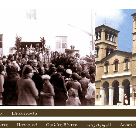
ις
Επικοινωνία
ντες
Πατερικά
Ομιλίες-Βίντεο
المونوفيزيتية
Αεροψε