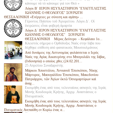
κάνουμε νά τό κάνουμε γιά τον Θεό »
Λόγοι Β΄ ΙΕΡΟΝ ΗΣΥΧΑΣΤΗΡΙΟΝ "ΕΥΑΓΓΕΛΙΣΤΗΣ
ΙΩΑΝΝΗΣ Ο ΘΕΟΛΟΓΟΣ" ΣΟΥΡΩΤΗ
ΘΕΣΣΑΛΟΝΙΚΗ «Ενέργειες με σύνεση και αγάπη» ...
Γέροντος Παϊσίου τοῦ Ἁγιορείτου. Λόγοι Δ΄. Οἱ
ἐκτρώσεις εἶναι φοβερὴ ἁμαρτία
Λόγοι Δ΄ ΙΕΡΟΝ ΗΣΥΧΑΣΤΗΡΙΟΝ "ΕΥΑΓΓΕΛΙΣΤΗΣ
ΙΩΑΝΝΗΣ Ο ΘΕΟΛΟΓΟΣ" ΣΟΥΡΩΤΗ
ΘΕΣΣΑΛΟΝΙΚΗ Μέρος Δεύτερο - Κεφάλαιο 1ο...
Κλειστός σήμερα ο Ορθόδοξος Ναός στην Ιάβα που
δέχθηκε επίθεση από φανατικούς Μουσουλμάνους
Από δυνάμεις της Αστυνομίας φυλάσσεται ο Ιερός
Ναός της Αγίας Αικατερίνης στο Μπογιολάλι της Ιάβας,
(Ινδονησία) ο οποίος χθες (24.02.201...
25 Απριλίου Συναξαριστής
Μάρκου Ἀποστόλου, Ἀννιανοῦ Ἐπισκόπου, Νίκης
Μάρτυρος, Μαουγαλδίου Ἐπισκόπου, Μακεδονίου
Πατριάρχου, τῶν Ἁγίων ὀκτῶ Ὁσιομαρτύρων καὶ
ἀναχ...
Εκοιμήθη ένας από τους τελευταίους ασκητές της Ιεράς
Μονής Κουδουμάς Κρήτης, Αρχιμ. Αναστάσιος ο
Πνευματικός
Εκοιμήθη ένας από τους τελευταίους ασκητές της Ιεράς
Μονής Κουδουμάς Κρήτης, Αρχιμ. Αναστάσιος ο
Πνευματικός Ανεπαύθη εν Κυρίω ένας α...