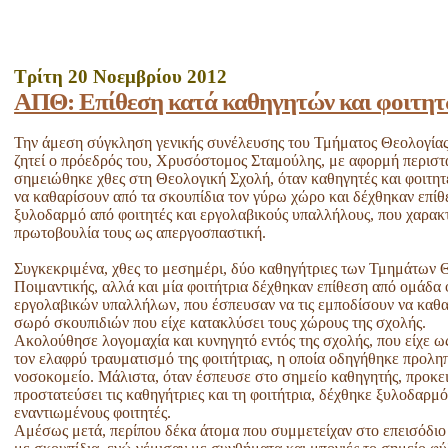
Τρίτη 20 Νοεμβρίου 2012
ΑΠΘ: Επίθεση κατά καθηγητών και φοιτητώ
Την άμεση σύγκληση γενικής συνέλευσης του Τμήματος Θεολογία
ζητεί ο πρόεδρός του, Χρυσόστομος Σταμούλης, με αφορμή περιστα
σημειώθηκε χθες στη Θεολογική Σχολή, όταν καθηγητές και φοιτητ
να καθαρίσουν από τα σκουπίδια τον γύρω χώρο και δέχθηκαν επίθ
ξυλοδαρμό από φοιτητές και εργολαβικούς υπαλλήλους, που χαρακ
πρωτοβουλία τους ως απεργοσπαστική.
Συγκεκριμένα, χθες το μεσημέρι, δύο καθηγήτριες των Τμημάτων 
Ποιμαντικής, αλλά και μία φοιτήτρια δέχθηκαν επίθεση από ομάδα 
εργολαβικών υπαλλήλων, που έσπευσαν να τις εμποδίσουν να καθα
σωρό σκουπιδιών που είχε κατακλύσει τους χώρους της σχολής.
Ακολούθησε λογομαχία και κυνηγητό εντός της σχολής, που είχε 
τον ελαφρύ τραυματισμό της φοιτήτριας, η οποία οδηγήθηκε προλη
νοσοκομείο. Μάλιστα, όταν έσπευσε στο σημείο καθηγητής, προκε
προστατεύσει τις καθηγήτριες και τη φοιτήτρια, δέχθηκε ξυλοδαρμό
εναντιωμένους φοιτητές.
Αμέσως μετά, περίπου δέκα άτομα που συμμετείχαν στο επεισόδιο 