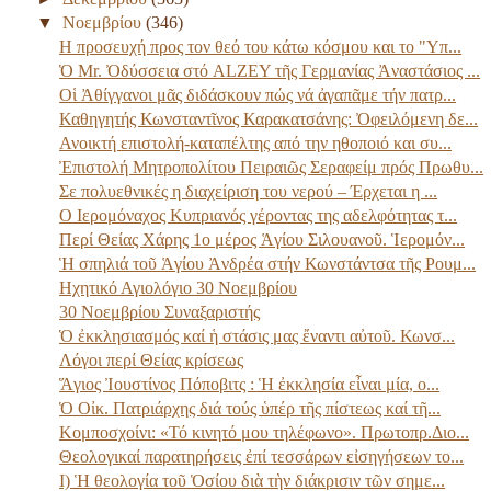
▼
Νοεμβρίου
(346)
Η προσευχή προς τον θεό του κάτω κόσμου και το "Υπ...
Ὁ Mr. Ὀδύσσεια στό ALZEY τῆς Γερμανίας Ἀναστάσιος ...
Οἱ Ἀθίγγανοι μᾶς διδάσκουν πώς νά ἀγαπᾶμε τήν πατρ...
Καθηγητής Κωνσταντῖνος Καρακατσάνης: Ὀφειλόμενη δε...
Ανοικτή επιστολή-καταπέλτης από την ηθοποιό και συ...
Ἐπιστολή Μητροπολίτου Πειραιῶς Σεραφείμ πρός Πρωθυ...
Σε πολυεθνικές η διαχείριση του νερού – Έρχεται η ...
Ο Ιερομόναχος Κυπριανός γέροντας της αδελφότητας τ...
Περί Θείας Χάρης 1o μέρος Ἁγίου Σιλουανοῦ. Ἱερομόν...
Ἡ σπηλιά τοῦ Ἁγίου Ἀνδρέα στήν Κωνστάντσα τῆς Ρουμ...
Ηχητικό Αγιολόγιο 30 Νοεμβρίου
30 Νοεμβρίου Συναξαριστής
Ὁ ἐκκλησιασμός καί ἡ στάσις μας ἔναντι αὐτοῦ. Κωνσ...
Λόγοι περί Θείας κρίσεως
Ἅγιος Ἰουστίνος Πόποβιτς : Ἡ ἐκκλησία εἶναι μία, ο...
Ὁ Οἰκ. Πατριάρχης διά τούς ὑπέρ τῆς πίστεως καί τῆ...
Κομποσχοίνι: «Τό κινητό μου τηλέφωνο». Πρωτοπρ.Διο...
Θεολογικαί παρατηρήσεις ἐπί τεσσάρων εἰσηγήσεων το...
Ι) Ἡ θεολογία τοῦ Ὁσίου διὰ τὴν διάκρισιν τῶν σημε...