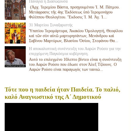
Παναγιά η Διασώζουσα
(Ἀρχ. Ἰερεμίου Βάστα, προηγουμένου Ἱ. Μ. Πάτμου.
Μετάφρασις τῆς 4ης Ἐκδόσεως ὑπὸ Ἱερομονάχου
Φιλίππου Θεολογίτου. Ἔκδοσις Ἱ. Μ. Ἁγ. Ἰ...
31 Μαρτίου Συναξαριστής
Ὑπατίου Ἱερομάρτυρα, Ἀκακίου Ὁμολογητή, Θεοφίλου
καὶ τῶν σὺν αὐτῶ μαρτυρησάντων, Μενάνδρου καὶ
Σαβίνου Μαρτύρων, Βλασίου Ὁσίου, Στεφάνου Θα...
Η αποκαλυπτική συνέντευξη του Ααρών Ρούσο για την
επερχόμενη Παγκόσμια κυβέρνηση.
Αυτό το επιλεγμένο 10λεπτο βίντεο είναι η συνέντευξη
του Ααρών Ρούσο που έδωσε στον Άλεξ Τζόουνς. Ο
Ααρών Ρούσο είναι παραγωγός των ταινιώ...
Τότε που η παιδεία ήταν Παιδεία. Το παλιό,
καλό Αναγνωστικό της Α΄ Δημοτικού