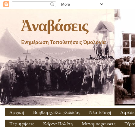
Ἀναβάσεις
Ἐνημέρωση Τοποθετήσεις Ὁμολογία
Αρχική
Βοηθ.αρχ.Ελλ.γλώσσας
Νέα Εποχή
Αιρέσε
Περιηγήσεις
Κάρτα Πολίτη
Μεταμοσχεύσεις
Γέρο