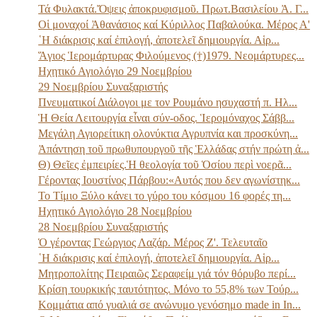
Τά Φυλακτά.Ὄψεις ἀποκρυφισμοῦ. Πρωτ.Βασιλείου Ἀ. Γ...
Οἱ μοναχοί Ἀθανάσιος καί Κύριλλος Παβαλούκα. Μέρος Α'
῾Η διάκρισις καί ἐπιλογή, ἀποτελεῖ δημιουργία. Αἱρ...
Ἅγιος Ἱερομάρτυρας Φιλούμενος (†)1979. Νεομάρτυρες...
Ηχητικό Αγιολόγιο 29 Νοεμβρίου
29 Νοεμβρίου Συναξαριστής
Πνευματικοί Διάλογοι με τον Ρουμάνο ησυχαστή π. Ηλ...
Ἡ Θεία Λειτουργία εἶναι σύν-οδος. Ἱερομόναχος Σάββ...
Μεγάλη Αγιορείτικη ολονύκτια Αγρυπνία και προσκύνη...
Ἀπάντηση τοῦ πρωθυπουργοῦ τῆς Ἑλλάδας στήν πρώτη ἀ...
Θ) Θεῖες ἐμπειρίες.Ἡ θεολογία τοῦ Ὁσίου περὶ νοερᾶ...
Γέροντας Ιουστίνος Πάρβου:«Αυτός που δεν αγωνίστηκ...
Το Τίμιο Ξύλο κάνει το γύρο του κόσμου 16 φορές τη...
Ηχητικό Αγιολόγιο 28 Νοεμβρίου
28 Νοεμβρίου Συναξαριστής
Ὁ γέροντας Γεώργιος Λαζάρ. Μέρος Ζ'. Τελευταῖο
῾Η διάκρισις καί ἐπιλογή, ἀποτελεῖ δημιουργία. Αἱρ...
Μητροπολίτης Πειραιῶς Σεραφείμ γιά τόν θόρυβο περί...
Κρίση τουρκικής ταυτότητος. Μόνο το 55,8% των Τούρ...
Κομμάτια από γυαλιά σε ανώνυμο γενόσημο made in In...