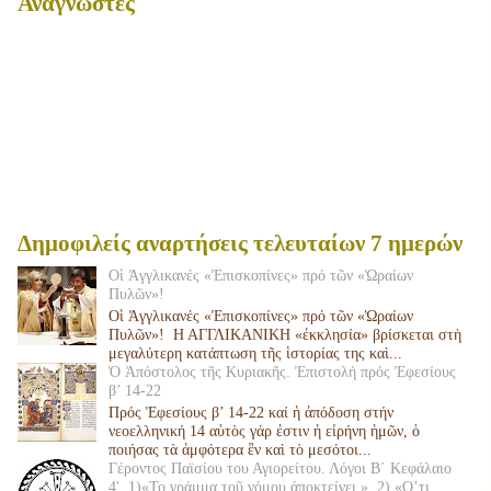
Αναγνώστες
Δημοφιλείς αναρτήσεις τελευταίων 7 ημερών
Οἱ Ἀγγλικανές «Ἐπισκοπίνες» πρό τῶν «Ὡραίων
Πυλῶν»!
Οἱ Ἀγγλικανές «Ἐπισκοπίνες» πρό τῶν «Ὡραίων
Πυλῶν»! Η ΑΓΓΛΙΚΑΝΙΚΗ «ἐκκλησία» βρίσκεται στὴ
μεγαλύτερη κατάπτωση τῆς ἱστορίας της καὶ...
Ὁ Ἀπόστολος τῆς Κυριακῆς. Ἐπιστολή πρός Ἐφεσίους
β’ 14-22
Πρός Ἐφεσίους β’ 14-22 καί ἡ ἀπόδοση στήν
νεοελληνική 14 αὐτὸς γάρ ἐστιν ἡ εἰρήνη ἡμῶν, ὁ
ποιήσας τὰ ἀμφότερα ἓν καὶ τὸ μεσότοι...
Γέροντος Παϊσίου του Αγιορείτου. Λόγοι Β΄ Κεφάλαιο
4'. 1)«Το γράμμα τοῦ νόμου άποκτείνει », 2) «Ο’τι