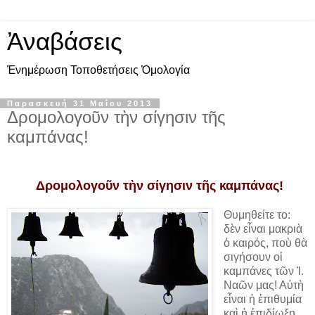
Ἀναβάσεις
Ἐνημέρωση Τοποθετήσεις Ὁμολογία
Παρασκευή 31 Μαΐου 2013
Δρομολογοῦν τὴν σίγησιν τῆς
καμπάνας!
Δρομολογοῦν τὴν σίγησιν τῆς καμπάνας!
Θυμηθείτε το:
δὲν εἶναι μακριὰ
ὁ καιρός, ποὺ θὰ
σιγήσουν οἱ
καμπάνες τῶν Ἱ.
Ναῶν μας! Αὐτὴ
εἶναι ἡ ἐπιθυμία
καὶ ἡ ἐπιδίωξη