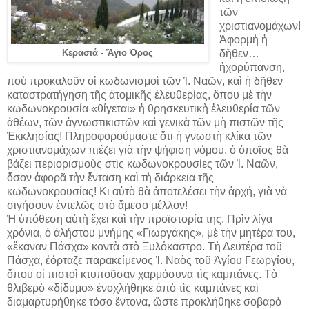
τῶν
χριστιανομάχων!
Ἀφορμὴ ἡ
δῆθεν…
Κερασιά - Ἅγιο Ὀρος
ἠχορύπανση,
ποὺ προκαλοῦν οἱ κωδωνισμοὶ τῶν Ἱ. Ναῶν, καὶ ἡ δῆθεν
καταστρατήγηση τῆς ἀτομικῆς ἐλευθερίας, ὅπου μὲ τὴν
κωδωνοκρουσία «θίγεται» ἡ θρησκευτικὴ ἐλευθερία τῶν
ἀθέων, τῶν ἀγνωστικιστῶν καὶ γενικὰ τῶν μὴ πιστῶν τῆς
Ἐκκλησίας! Πληροφορούμαστε ὅτι ἡ γνωστὴ κλίκα τῶν
χριστιανομάχων πιέζει γιὰ τὴν ψήφιση νόμου, ὁ ὁποῖος θὰ
βάζει περιορισμοὺς στὶς κωδωνοκρουσίες τῶν Ἱ. Ναῶν,
ὅσον ἀφορᾶ τὴν ἔνταση καὶ τὴ διάρκεια τῆς
κωδωνοκρουσίας! Κι αὐτὸ θὰ ἀποτελέσει τὴν ἀρχή, γιὰ νὰ
σιγήσουν ἐντελῶς στὸ ἄμεσο μέλλον!
Ἡ ὑπόθεση αὐτὴ ἔχει καὶ τὴν προϊστορία της. Πρὶν λίγα
χρόνια, ὁ ἀλήστου μνήμης «Γιωργάκης», μὲ τὴν μητέρα του,
«ἔκαναν Πάσχα» κοντὰ στὸ Ξυλόκαστρο. Τὴ Δευτέρα τοῦ
Πάσχα, ἑόρταζε παρακείμενος Ἱ. Ναὸς τοῦ Ἁγίου Γεωργίου,
ὅπου οἱ πιστοὶ κτυποῦσαν χαρμόσυνα τὶς καμπάνες. Τὸ
θλιβερὸ «δίδυμο» ἐνοχλήθηκε ἀπὸ τὶς καμπάνες καὶ
διαμαρτυρήθηκε τόσο ἔντονα, ὥστε προκλήθηκε σοβαρὸ