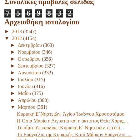
Συνολικές προβολές σελίδας
7
5
6
9
8
3
2
Αρχειοθήκη ιστολογίου
►
2013
(3547)
▼
2012
(4154)
►
Δεκεμβρίου
(363)
►
Νοεμβρίου
(346)
►
Οκτωβρίου
(356)
►
Σεπτεμβρίου
(327)
►
Αυγούστου
(333)
►
Ιουλίου
(315)
►
Ιουνίου
(316)
►
Μαΐου
(375)
►
Απριλίου
(368)
▼
Μαρτίου
(361)
Κυριακή Ε΄Νηστειῶν. Ἁγίου Ἰωάννου Χρυσοστόμου
Η Οσία Μαρία η Αιγυπτία καί η άκτιστος Θεία Χάρις....
Τὸ αἷμα τῆς καρδίας! Κυριακή Ε΄ Νηστειῶν. (†) ἐπί...
Το Ευαγγέλιο της Κυριακής. Κατά Μάρκον Ευαγγέλιο. ...