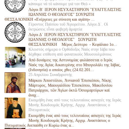
κάνουμε νά τό κάνουμε γιά τον Θεό »
Λόγοι Β΄ ΙΕΡΟΝ ΗΣΥΧΑΣΤΗΡΙΟΝ "ΕΥΑΓΓΕΛΙΣΤΗΣ
ΙΩΑΝΝΗΣ Ο ΘΕΟΛΟΓΟΣ" ΣΟΥΡΩΤΗ
ΘΕΣΣΑΛΟΝΙΚΗ «Ενέργειες με σύνεση και αγάπη» ...
Γέροντος Παϊσίου τοῦ Ἁγιορείτου. Λόγοι Δ΄. Οἱ
ἐκτρώσεις εἶναι φοβερὴ ἁμαρτία
Λόγοι Δ΄ ΙΕΡΟΝ ΗΣΥΧΑΣΤΗΡΙΟΝ "ΕΥΑΓΓΕΛΙΣΤΗΣ
ΙΩΑΝΝΗΣ Ο ΘΕΟΛΟΓΟΣ" ΣΟΥΡΩΤΗ
ΘΕΣΣΑΛΟΝΙΚΗ Μέρος Δεύτερο - Κεφάλαιο 1ο...
Κλειστός σήμερα ο Ορθόδοξος Ναός στην Ιάβα που
δέχθηκε επίθεση από φανατικούς Μουσουλμάνους
Από δυνάμεις της Αστυνομίας φυλάσσεται ο Ιερός
Ναός της Αγίας Αικατερίνης στο Μπογιολάλι της Ιάβας,
(Ινδονησία) ο οποίος χθες (24.02.201...
25 Απριλίου Συναξαριστής
Μάρκου Ἀποστόλου, Ἀννιανοῦ Ἐπισκόπου, Νίκης
Μάρτυρος, Μαουγαλδίου Ἐπισκόπου, Μακεδονίου
Πατριάρχου, τῶν Ἁγίων ὀκτῶ Ὁσιομαρτύρων καὶ
ἀναχ...
Εκοιμήθη ένας από τους τελευταίους ασκητές της Ιεράς
Μονής Κουδουμάς Κρήτης, Αρχιμ. Αναστάσιος ο
Πνευματικός
Εκοιμήθη ένας από τους τελευταίους ασκητές της Ιεράς
Μονής Κουδουμάς Κρήτης, Αρχιμ. Αναστάσιος ο
Πνευματικός Ανεπαύθη εν Κυρίω ένας α...