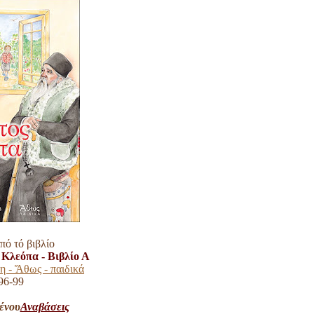
πό τό βιβλίο
 Κλεόπα - Βιβλίο Α
η - Ἄθως - παιδικά
96-99
ένου
Αναβάσεις