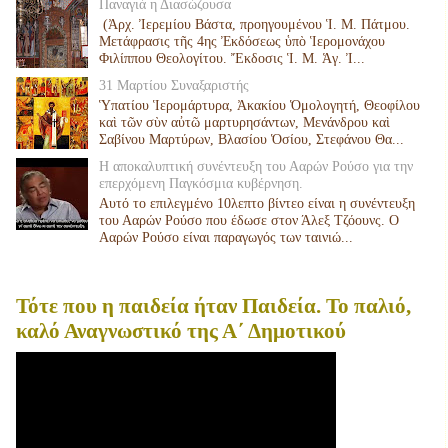
Παναγιά η Διασώζουσα
(Ἀρχ. Ἰερεμίου Βάστα, προηγουμένου Ἱ. Μ. Πάτμου.
Μετάφρασις τῆς 4ης Ἐκδόσεως ὑπὸ Ἱερομονάχου
Φιλίππου Θεολογίτου. Ἔκδοσις Ἱ. Μ. Ἁγ. Ἰ...
31 Μαρτίου Συναξαριστής
Ὑπατίου Ἱερομάρτυρα, Ἀκακίου Ὁμολογητή, Θεοφίλου
καὶ τῶν σὺν αὐτῶ μαρτυρησάντων, Μενάνδρου καὶ
Σαβίνου Μαρτύρων, Βλασίου Ὁσίου, Στεφάνου Θα...
Η αποκαλυπτική συνέντευξη του Ααρών Ρούσο για την
επερχόμενη Παγκόσμια κυβέρνηση.
Αυτό το επιλεγμένο 10λεπτο βίντεο είναι η συνέντευξη
του Ααρών Ρούσο που έδωσε στον Άλεξ Τζόουνς. Ο
Ααρών Ρούσο είναι παραγωγός των ταινιώ...
Τότε που η παιδεία ήταν Παιδεία. Το παλιό,
καλό Αναγνωστικό της Α΄ Δημοτικού