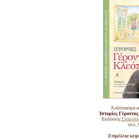
Ἀπόσπασμα α
Ἱστορίες Γέροντος
Ἐκδόσεις
Σταμούλ
σελ. 
Επιμέλεια κειμ