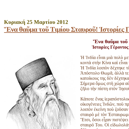
Κυριακή 25 Μαρτίου 2012
Ἕνα θαῦμα τοῦ Τιμίου Σταυροῦ! Ἱστορίες 
Ἕνα θαῦμα τοῦ 
Ἱστορίες Γέροντος
Ἡ Ἰνδία εἶναι μιὰ πολὺ μ
κοντὰ στὴν Κίνα καὶ εἶνα
Ἡ Ἰνδία λοιπὸν δέχτηκε τ
Ἀπόστολο Θωμᾶ, ἀλλὰ τελι
κατοίκους της δὲν δέχτηκ
Σήμερα ὅμως στὴ χώρα αὐ
ζῆλο τὴν πίστη στὸν Ἰησο
Κάποτε ἕνας ἱεραπόστολο
οἰκογένειες Ἰνδῶν, ποὺ 
λοιπὸν ἐκείνη ποὺ ζοῦσαν
σταυρὸ μὲ τὸν Ἐσταυρωμέν
Ἔτσι, ὅσοι εἶχαν πιστέψ
σταυρό Του. Οἱ εἰδωλολάτ