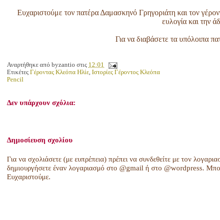
Ευχαριστούμε τον πατέρα Δαμασκηνό Γρηγοριάτη και τον γέρον
ευλογία και την ά
Για να διαβάσετε τα υπόλοιπα π
Αναρτήθηκε από
byzantio
στις
12:01
Ετικέτες
Γέροντας Κλεόπα Ηλίε
,
Ιστορίες Γέροντος Κλεόπα
Pencil
Δεν υπάρχουν σχόλια:
Δημοσίευση σχολίου
Για να σχολιάσετε (με ευπρέπεια) πρέπει να συνδεθείτε με τον λογαρια
δημιουργήσετε έναν λογαριασμό στο @gmail ή στο @wordpress. Μπορ
Ευχαριστούμε.