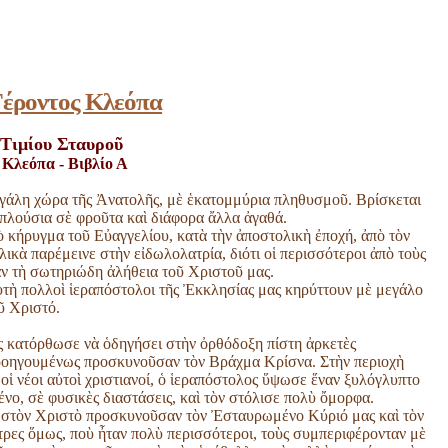
Γέροντος Κλεόπα
Τιμίου Σταυροῦ
 Κλεόπα - Βιβλίο Α
εγάλη χώρα τῆς Ἀνατολῆς, μὲ ἑκατομμύρια πληθυσμοῦ. Βρίσκεται
ι πλούσια σὲ φροῦτα καὶ διάφορα ἄλλα ἀγαθά.
ὸ κήρυγμα τοῦ Εὐαγγελίου, κατὰ τὴν ἀποστολικὴ ἐποχή, ἀπὸ τὸν
κὰ παρέμεινε στὴν εἰδωλολατρία, διότι οἱ περισσότεροι ἀπὸ τοὺς
αν τὴ σωτηριώδη ἀλήθεια τοῦ Χριστοῦ μας.
τὴ πολλοὶ ἱεραπόστολοι τῆς Ἐκκλησίας μας κηρύττουν μὲ μεγάλο
ῦ Χριστό.
ς κατόρθωσε νὰ ὁδηγήσει στὴν ὀρθόδοξη πίστη ἀρκετὲς
προηγουμένως προσκυνοῦσαν τὸν Βράχμα Κρίσνα. Στὴν περιοχὴ
 οἱ νέοι αὐτοὶ χριστιανοί, ὁ ἱεραπόστολος ὕψωσε ἕναν ξυλόγλυπτο
ο, σὲ φυσικὲς διαστάσεις, καὶ τὸν στόλισε πολὺ ὄμορφα.
ει στὸν Χριστὸ προσκυνοῦσαν τὸν Ἐσταυρωμένο Κύριό μας καὶ τὸν
ρες ὅμως, ποὺ ἦταν πολὺ περισσότεροι, τοὺς συμπεριφέρονταν μὲ