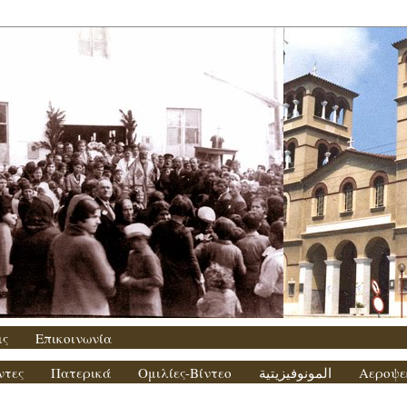
ις
Επικοινωνία
ντες
Πατερικά
Ομιλίες-Βίντεο
المونوفيزيتية
Αεροψε