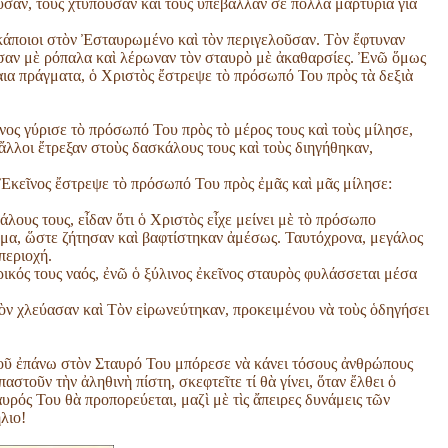
ῦσαν, τοὺς χτυποῦσαν καὶ τοὺς ὑπέβαλλαν σὲ πολλὰ μαρτύρια γιὰ
κάποιοι στὸν Ἐσταυρωμένο καὶ τὸν περιγελοῦσαν. Τὸν ἔφτυναν
σαν μὲ ρόπαλα καὶ λέρωναν τὸν σταυρὸ μὲ ἀκαθαρσίες. Ἐνῶ ὅμως
αια πράγματα, ὁ Χριστὸς ἔστρεψε τὸ πρόσωπό Του πρὸς τὰ δεξιὰ
ος γύρισε τὸ πρόσωπό Του πρὸς τὸ μέρος τους καὶ τοὺς μίλησε,
 ἄλλοι ἔτρεξαν στοὺς δασκάλους τους καὶ τοὺς διηγήθηκαν,
ι Ἐκεῖνος ἔστρεψε τὸ πρόσωπό Του πρὸς ἐμᾶς καὶ μᾶς μίλησε:
ους τους, εἶδαν ὅτι ὁ Χριστὸς εἶχε μείνει μὲ τὸ πρόσωπο
μα, ὥστε ζήτησαν καὶ βαφτίστηκαν ἀμέσως. Ταυτόχρονα, μεγάλος
περιοχή.
ικός τους ναός, ἐνῶ ὁ ξύλινος ἐκεῖνος σταυρὸς φυλάσσεται μέσα
ὸν χλεύασαν καὶ Τὸν εἰρωνεύτηκαν, προκειμένου νὰ τοὺς ὁδηγήσει
τοῦ ἐπάνω στὸν Σταυρό Του μπόρεσε νὰ κάνει τόσους ἀνθρώπους
στοῦν τὴν ἀληθινὴ πίστη, σκεφτεῖτε τί θὰ γίνει, ὅταν ἔλθει ὁ
υρός Του θὰ προπορεύεται, μαζὶ μὲ τὶς ἄπειρες δυνάμεις τῶν
λιο!