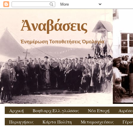
Ἀναβάσεις
Ἐνημέρωση Τοποθετήσεις Ὁμολογία
Αρχική
Βοηθ.αρχ.Ελλ.γλώσσας
Νέα Εποχή
Αιρέσε
Περιηγήσεις
Κάρτα Πολίτη
Μεταμοσχεύσεις
Γέρο