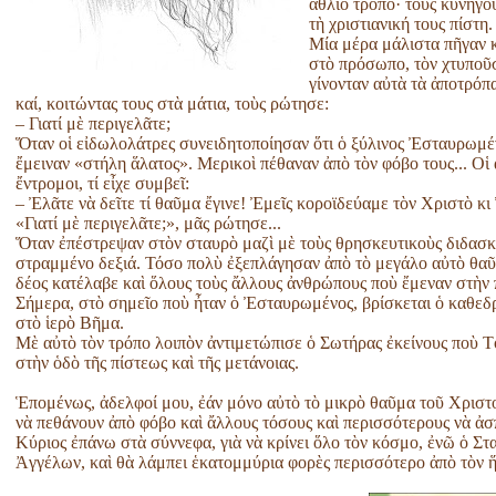
ἄθλιο τρόπο· τοὺς κυνηγο
τὴ χριστιανική τους πίστη.
Μία μέρα μάλιστα πῆγαν 
στὸ πρόσωπο, τὸν χτυποῦ
γίνονταν αὐτὰ τὰ ἀποτρόπ
καί, κοιτώντας τους στὰ μάτια, τοὺς ρώτησε:
– Γιατί μὲ περιγελᾶτε;
Ὅταν οἱ εἰδωλολάτρες συνειδητοποίησαν ὅτι ὁ ξύλινος Ἐσταυρωμέν
ἔμειναν «στήλη ἅλατος». Μερικοὶ πέθαναν ἀπὸ τὸν φόβο τους... Οἱ
ἔντρομοι, τί εἶχε συμβεῖ:
– Ἐλᾶτε νὰ δεῖτε τί θαῦμα ἔγινε! Ἐμεῖς κοροϊδεύαμε τὸν Χριστὸ κ
«Γιατί μὲ περιγελᾶτε;», μᾶς ρώτησε...
Ὅταν ἐπέστρεψαν στὸν σταυρὸ μαζὶ μὲ τοὺς θρησκευτικοὺς διδασκάλ
στραμμένο δεξιά. Τόσο πολὺ ἐξεπλάγησαν ἀπὸ τὸ μεγάλο αὐτὸ θαῦ
δέος κατέλαβε καὶ ὅλους τοὺς ἄλλους ἀνθρώπους ποὺ ἔμεναν στὴν 
Σήμερα, στὸ σημεῖο ποὺ ἦταν ὁ Ἐσταυρωμένος, βρίσκεται ὁ καθεδρ
στὸ ἱερὸ Βῆμα.
Μὲ αὐτὸ τὸν τρόπο λοιπὸν ἀντιμετώπισε ὁ Σωτήρας ἐκείνους ποὺ Τ
στὴν ὁδὸ τῆς πίστεως καὶ τῆς μετάνοιας.
Ἑπομένως, ἀδελφοί μου, ἐάν μόνο αὐτὸ τὸ μικρὸ θαῦμα τοῦ Χρισ
νὰ πεθάνουν ἀπὸ φόβο καὶ ἄλλους τόσους καὶ περισσότερους νὰ ἀσπα
Κύριος ἐπάνω στὰ σύννεφα, γιὰ νὰ κρίνει ὅλο τὸν κόσμο, ἐνῶ ὁ Στα
Ἀγγέλων, καὶ θὰ λάμπει ἑκατομμύρια φορὲς περισσότερο ἀπὸ τὸν ἥ