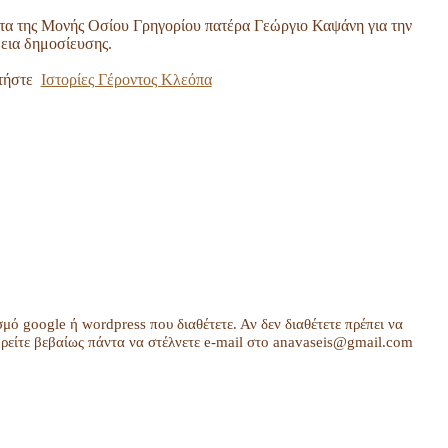
τα της Μονής Οσίου Γρηγορίου πατέρα Γεώργιο Καψάνη για την
δεια δημοσίευσης.
ατήστε
Ιστορίες Γέροντος Κλεόπα
σμό google ή wordpress που διαθέτετε. Αν δεν διαθέτετε πρέπει να
είτε βεβαίως πάντα να στέλνετε e-mail στο anavaseis@gmail.com