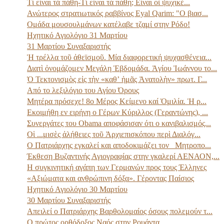
Τί εἶναι τά πάθη-Τί εἶναι τά πάθη; Εἶναι οἱ ψυχικέ...
Ανώτερος στρατιωτικός ραββίνος Eyal Qarim: "Ο βιασ...
Ομάδα μουσουλμάνων κατέλαβε τζαμί στην Ρόδο!
Ηχητικό Αγιολόγιο 31 Μαρτίου
31 Μαρτίου Συναξαριστής
Ἡ τρέλλα τοῦ ἀθεϊσμοῦ. Μία διαφορετική ψυχασθένεια...
Διατὶ ὀνομάζομεν Μεγάλη Ἑβδομάδα. Ἁγίου Ἰωάννου το...
Ὁ Τεκτονισμὸς εἰς τὴν «καθʼ ἡμᾶς Ἀνατολὴν» πρωτ. Γ...
Από το λεξιλόγιο του Αγίου Όρους
Μητέρα πρόσεχε! 8ο Μέρος Κείμενο καί Ὁμιλία. Ἡ ρ...
Εκοιμήθη εν ειρήνη ο Γέρων Κύριλλος (Γεραντώνης), ...
Συνεργάτες του Obama αποφάσισαν ότι ο κανιβαλισμός...
Οἱ ...μισὲς ἀλήθειες τοῦ Ἀρχιεπισκόπου περὶ Διαλόγ...
Ο Πατριάρχης εγκαλεί και αποδοκιμάζει τον _Μητροπο...
Έκθεση Βυζαντινής Αγιογραφίας στην γκαλερί ΑΕΝΑΟΝ,...
Η συγκινητική αγάπη των Γερμανών προς τους Έλληνες
«Αξιώματα και ανθρώπινη δόξα». Γέροντας Παίσιος
Ηχητικό Αγιολόγιο 30 Μαρτίου
30 Μαρτίου Συναξαριστής
Απειλεί ο Πατριάρχης Βαρθολομαίος όσους πολεμούν τ...
Ο πρώτος ορθόδοξος Ναός στην Ρουάντα