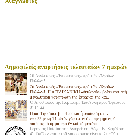
Αναγνώστες
Δημοφιλείς αναρτήσεις τελευταίων 7 ημερών
Οἱ Ἀγγλικανές «Ἐπισκοπίνες» πρό τῶν «Ὡραίων
Πυλῶν»!
Οἱ Ἀγγλικανές «Ἐπισκοπίνες» πρό τῶν «Ὡραίων
Πυλῶν»! Η ΑΓΓΛΙΚΑΝΙΚΗ «ἐκκλησία» βρίσκεται στὴ
μεγαλύτερη κατάπτωση τῆς ἱστορίας της καὶ...
Ὁ Ἀπόστολος τῆς Κυριακῆς. Ἐπιστολή πρός Ἐφεσίους
β’ 14-22
Πρός Ἐφεσίους β’ 14-22 καί ἡ ἀπόδοση στήν
νεοελληνική 14 αὐτὸς γάρ ἐστιν ἡ εἰρήνη ἡμῶν, ὁ
ποιήσας τὰ ἀμφότερα ἓν καὶ τὸ μεσότοι...
Γέροντος Παϊσίου του Αγιορείτου. Λόγοι Β΄ Κεφάλαιο
4'. 1)«Το γράμμα τοῦ νόμου άποκτείνει », 2) «Ο’τι