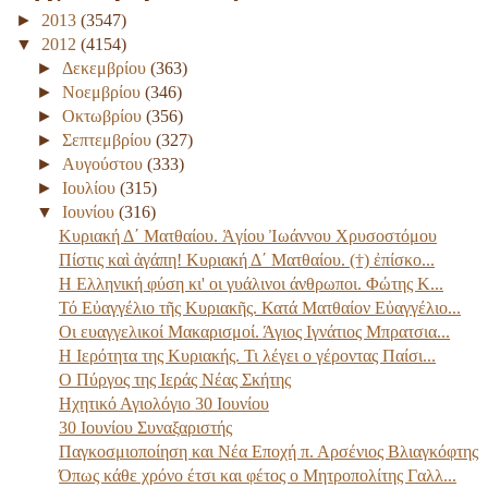
►
2013
(3547)
▼
2012
(4154)
►
Δεκεμβρίου
(363)
►
Νοεμβρίου
(346)
►
Οκτωβρίου
(356)
►
Σεπτεμβρίου
(327)
►
Αυγούστου
(333)
►
Ιουλίου
(315)
▼
Ιουνίου
(316)
Κυριακή Δ΄ Ματθαίου. Ἁγίου Ἰωάννου Χρυσοστόμου
Πίστις καὶ ἀγάπη! Κυριακή Δ΄ Ματθαίου. (†) ἐπίσκο...
Η Ελληνική φύση κι' οι γυάλινοι άνθρωποι. Φώτης Κ...
Τό Εὐαγγέλιο τῆς Κυριακῆς. Κατά Ματθαίον Εὐαγγέλιο...
Οι ευαγγελικοί Μακαρισμοί. Άγιος Ιγνάτιος Μπρατσια...
Η Ιερότητα της Κυριακής. Τι λέγει ο γέροντας Παίσι...
Ο Πύργος της Ιεράς Νέας Σκήτης
Ηχητικό Αγιολόγιο 30 Ιουνίου
30 Ιουνίου Συναξαριστής
Παγκοσμιοποίηση και Νέα Εποχή π. Αρσένιος Βλιαγκόφτης
Όπως κάθε χρόνο έτσι και φέτος ο Μητροπολίτης Γαλλ...