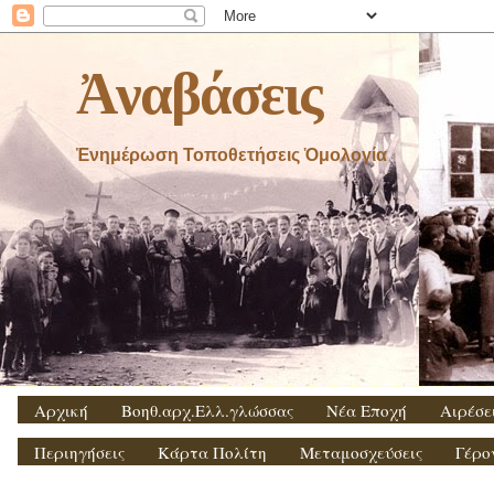
Ἀναβάσεις
Ἐνημέρωση Τοποθετήσεις Ὁμολογία
Αρχική
Βοηθ.αρχ.Ελλ.γλώσσας
Νέα Εποχή
Αιρέσε
Περιηγήσεις
Κάρτα Πολίτη
Μεταμοσχεύσεις
Γέρο