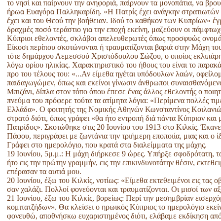
το νησί και παίρνουν την ανηφοριά, παίρνουν τα μονοπάτια, να βρο
ήρωα Ευαγόρα Παλληκαρίδη. «Η Πατρίς έχει ανάγκην στρατιωτών και
έχει και του Θεού την βοήθειαν. Ιδού το καθήκον των Κυπρίων» έ
δραχμές ποσό τεράστιο για την εποχή εκείνη, μαζεύουν οι πάμφτωχο
Κύπριοι εθελοντές, σκλάβοι απελευθερωτές όπως προσφυώς ονομάσ
Είκοσι περίπου σκοτώνονται ή τραυματίζονται βαριά στην Μάχη το
τότε δημάρχου Λεμεσσού Χριστόδουλου Σώζου, ο οποίος εκλιπάρησε
λόγω ορίου ηλικίας. Χαρακτηριστικό του ήθους του είναι το παρακ
προ του τέλους του: «...Αν είμεθα ηγέται υπόδουλων λαών, οφείλομ
παιδαγωγώμεν, όπως και εκείνοι γίνωσιν άνθρωποι συναισθανόμενο
Μπιζάνι, δίπλα στον τόπο όπου έπεσε ένας άλλος εθελοντής ο ποιη
πνεύμα του πρόφερε τούτα τα ατίμητα λόγια: «Περίμενα πολλές τιμέ
Ελλάδα». Ο φοιτητής της Νομικής Αθηνών Κωνσταντίνος Κοιλανιώ
στρατό διότι, όπως γράφει «θα ήτο εντροπή διά πάντα Κύπριον και 
Πατρίδος». Σκοτώθηκε στις 20 Ιουνίου του 1913 στο Κιλκίς. Έκανε
Πάφου, περιγράφει με ζωντάνια την τριήμερη εποποιία, μιας και ο 
Γράφει στο ημερολόγιο, που κρατά στα διαλείμματα της μάχης.
19 Ιουνίου, 5μ.μ.: Η μάχη διήρκεσε 9 ώρες. Υπήρξε σφοδρότατη, τ
ήτο εις την πρώτην γραμμήν, εις την επικινδυνοτάτην θέσιν, εκτεθε
επέρασαν τα αυτιά μου.
20 Ιουνίου, έξω του Κιλκίς, νοτίως: «Είμεθα εκτεθειμένοι εις τας 
σαν χαλάζι. Πολλοί φονεύονται και τραυματίζονται. Οι μισοί των α
21 Ιουνίου, έξω του Κιλκίς, βορείως: Περί την μεσημβρίαν εισερχό
κομιτατζήδων». Θα κλείσει ο ηρωικός Κύπριος το ημερολόγιο εκείν
φονευθώ, αποθνήσκω ευχαριστημένος διότι, ελάβαμε εκδίκηση από 