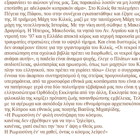
εξαφανίσει το αιώνιον γένος μας. Σας παρακαλώ λοιπόν να μη λυπη
εποτίσθη με αδελφικόν κυπριακόν αίμα». Στο Κιλκίς θα πολεμήσει
Πέγεια της Πάφου, που στην συνέχεια εγκαταστάθηκε και έζησε ως 
της. Η τριήμερη Μάχη του Κιλκίς, μαζί με την ταυτόχρονη Μάχη το
μάχη της νεοελληνικής Ιστορίας. Με την νίκη αυτή σώθηκε η Μακε
Δραγούμη. Η Ήπειρος, Μακεδονία, τα νησιά του Αν. Αιγαίου και η
ντροπή του ’97 και η Ελλάδα αποκτά κύρος και ισχυρή παρουσία μ
τραυματίες στρατιώτες είναι το υψηλό τίμημα. Και είναι δυστυχώς 
δεν αναφέρουν τίποτε για την γιγαντομαχία του Κιλκίς. «Οι νεκροί 
αποσιώπηση στα σχολικά βιβλία πρέπει να διορθωθεί, οι νεκροί ήρ
ανάψαι αυτήν», η παιδεία είναι άναμμα ψυχής, έλεγε ο Πλάτων και 
ανιδιοτέλειας, φιλοπατρίας και ηρωισμού, όπως των μαχητών του Κ
πλην του ελληνικού, που πρέπει να γυρίσει πίσω» έλεγε ο συγγρ
έννοια του άκαρπου συντηρητισμού ή της στείρας προγονολατρίας, 
υπερηφάνεια, από τα χρυσοφόρα εθνικά μας κοιτάσματα που είναι ο
να πατήσουμε γερά στα δύο πολυτίμητα τζιβαϊρικά μας που είναι η 
ελληνοσώτειρα Ορθόδοξη Εκκλησία από την άλλη, Εκκλησία που με
φιλοκαλία της κομίζει πρόταση ζωής πανανθρώπινης εμβέλειας. Τε
με τα αγέρωχα και αισιόδοξα λόγια του εθνομάρτυρα αρχιεπισκόπο
της Κύπρου και εθνικός μας ποιητής Βασίλης Μιχαηλίδης.
«Η Ρωμιοσύνη έν' φυλή συνότζαιρη του κόσμου,
κανένας δεν εβρέθηκεν γαι να την-ι 'ξηλείψει,
κανένας, γιατί σκέπει την 'που τ' άψη ο Θεός μου.
Η Ρωμιοσύνη έν' να χαθεί, όντας ο κόσμος λείψει!»