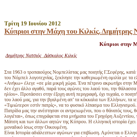
Τρίτη 19 Ιουνίου 2012
Κύπριοι στην Μάχη του Κιλκίς. Δημήτρης 
Κύπριοι στην Μ
Δημήτρης Νατσιός Δάσκαλος Κιλκίς
Στα 1963 ο τροπαιούχος Νομπελίστας μας ποιητής Γ.Σεφέρης, κατά
του Νόμπελ λογοτεχνίας, ξεκίνησε την καθεριωμένη ομιλία με τα ε
«Ανήκω» έλεγε «σε μία μικρή χώρα. Ένα πέτρινο ακρωτήρι στην Μ
δεν έχει άλλο αγαθό, παρά τους αγώνες του λαού του, την θάλασσα
ηλίου». Προτάσσει στην έξοχη αυτή περιγραφή, όχι τυχαία, ο ποιητ
του λαού μας, για την βγαλμένη απ’ τα κόκκαλα των Ελλήνων, τα ιε
«Τιμιώτερον εστίν πατρίς», να το φυσικό λίπασμα του Ελληνισμού.
Πατρίδα μας την ανέστησαν οι αντρειωμένοι, που ο θάνατός τους, θ
λογιέται», όπως επιγράφεται στα μνήματα του Γρηγόρη Αυξεντίου,
Μάτση και των άλλων αητών της Κύπρου. Η ελληνική ιστορία έχει
μοναδικό ίσως στην Οικουμένη.
Είναι Ιστορία αδιάλειπτων αγώνων για επιβίωση. Αμύνεται ο Ελλην