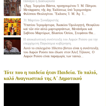
Παναγιά η Διασώζουσα
(Ἀρχ. Ἰερεμίου Βάστα, προηγουμένου Ἱ. Μ. Πάτμου.
Μετάφρασις τῆς 4ης Ἐκδόσεως ὑπὸ Ἱερομονάχου
Φιλίππου Θεολογίτου. Ἔκδοσις Ἱ. Μ. Ἁγ. Ἰ...
31 Μαρτίου Συναξαριστής
Ὑπατίου Ἱερομάρτυρα, Ἀκακίου Ὁμολογητή, Θεοφίλου
καὶ τῶν σὺν αὐτῶ μαρτυρησάντων, Μενάνδρου καὶ
Σαβίνου Μαρτύρων, Βλασίου Ὁσίου, Στεφάνου Θα...
Η αποκαλυπτική συνέντευξη του Ααρών Ρούσο για την
επερχόμενη Παγκόσμια κυβέρνηση.
Αυτό το επιλεγμένο 10λεπτο βίντεο είναι η συνέντευξη
του Ααρών Ρούσο που έδωσε στον Άλεξ Τζόουνς. Ο
Ααρών Ρούσο είναι παραγωγός των ταινιώ...
Τότε που η παιδεία ήταν Παιδεία. Το παλιό,
καλό Αναγνωστικό της Α΄ Δημοτικού