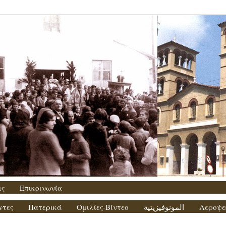
ις
Επικοινωνία
ντες
Πατερικά
Ομιλίες-Βίντεο
المونوفيزيتية
Αεροψε