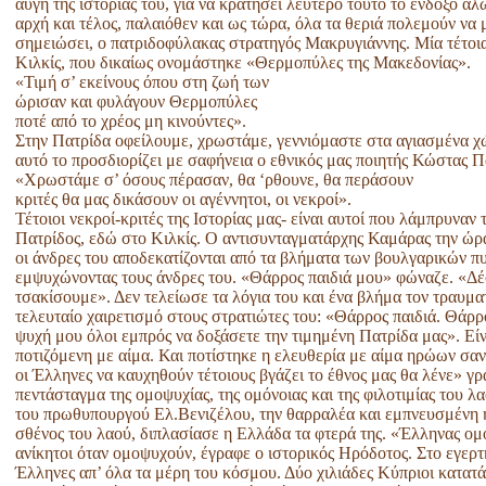
αυγή της ιστορίας του, για να κρατήσει λεύτερο τούτο το ένδοξο αλ
αρχή και τέλος, παλαιόθεν και ως τώρα, όλα τα θεριά πολεμούν να 
σημειώσει, ο πατριδοφύλακας στρατηγός Μακρυγιάννης. Μία τέτοια 
Κιλκίς, που δικαίως ονομάστηκε «Θερμοπύλες της Μακεδονίας».
«Τιμή σ’ εκείνους όπου στη ζωή των
ώρισαν και φυλάγουν Θερμοπύλες
ποτέ από το χρέος μη κινούντες».
Στην Πατρίδα οφείλουμε, χρωστάμε, γεννιόμαστε στα αγιασμένα χώ
αυτό το προσδιορίζει με σαφήνεια ο εθνικός μας ποιητής Κώστας 
«Χρωστάμε σ’ όσους πέρασαν, θα ‘ρθουνε, θα περάσουν
κριτές θα μας δικάσουν οι αγέννητοι, οι νεκροί».
Τέτοιοι νεκροί-κριτές της Ιστορίας μας- είναι αυτοί που λάμπρυναν
Πατρίδος, εδώ στο Κιλκίς. Ο αντισυνταγματάρχης Καμάρας την ώρα
οι άνδρες του αποδεκατίζονται από τα βλήματα των βουλγαρικών πυ
εμψυχώνοντας τους άνδρες του. «Θάρρος παιδιά μου» φώναζε. «Δέσ
τσακίσουμε». Δεν τελείωσε τα λόγια του και ένα βλήμα τον τραυμα
τελευταίο χαιρετισμό στους στρατιώτες του: «Θάρρος παιδιά. Θάρρ
ψυχή μου όλοι εμπρός να δοξάσετε την τιμημένη Πατρίδα μας». Είναι
ποτιζόμενη με αίμα. Και ποτίστηκε η ελευθερία με αίμα ηρώων σα
οι Έλληνες να καυχηθούν τέτοιους βγάζει το έθνος μας θα λένε» γ
πεντάσταγμα της ομοψυχίας, της ομόνοιας και της φιλοτιμίας του λα
του πρωθυπουργού Ελ.Βενιζέλου, την θαρραλέα και εμπνευσμένη η
σθένος του λαού, διπλασίασε η Ελλάδα τα φτερά της. «Έλληνας ομο
ανίκητοι όταν ομοψυχούν, έγραφε ο ιστορικός Ηρόδοτος. Στο εγερ
Έλληνες απ’ όλα τα μέρη του κόσμου. Δύο χιλιάδες Κύπριοι κατατ