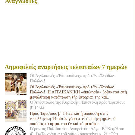
Αναγνώστες
Δημοφιλείς αναρτήσεις τελευταίων 7 ημερών
Οἱ Ἀγγλικανές «Ἐπισκοπίνες» πρό τῶν «Ὡραίων
Πυλῶν»!
Οἱ Ἀγγλικανές «Ἐπισκοπίνες» πρό τῶν «Ὡραίων
Πυλῶν»! Η ΑΓΓΛΙΚΑΝΙΚΗ «ἐκκλησία» βρίσκεται στὴ
μεγαλύτερη κατάπτωση τῆς ἱστορίας της καὶ...
Ὁ Ἀπόστολος τῆς Κυριακῆς. Ἐπιστολή πρός Ἐφεσίους
β’ 14-22
Πρός Ἐφεσίους β’ 14-22 καί ἡ ἀπόδοση στήν
νεοελληνική 14 αὐτὸς γάρ ἐστιν ἡ εἰρήνη ἡμῶν, ὁ
ποιήσας τὰ ἀμφότερα ἓν καὶ τὸ μεσότοι...
Γέροντος Παϊσίου του Αγιορείτου. Λόγοι Β΄ Κεφάλαιο
4'. 1)«Το γράμμα τοῦ νόμου άποκτείνει », 2) «Ο’τι