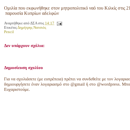
Ομιλία που εκφωνήθηκε στον μητροπολιτικό ναό του Κιλκίς στις 2
παρουσία Κυπρίων αδελφών
Αναρτήθηκε από
ΔΣΑ
στις
14:17
Ετικέτες
Δημήτρης Νατσιός
Pencil
Δεν υπάρχουν σχόλια:
Δημοσίευση σχολίου
Για να σχολιάσετε (με ευπρέπεια) πρέπει να συνδεθείτε με τον λογαρια
δημιουργήσετε έναν λογαριασμό στο @gmail ή στο @wordpress. Μπορ
Ευχαριστούμε.