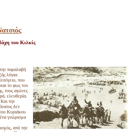
Νατσιός
άχη του Κιλκίς
 την παραλαβή
ξής λόγια:
εσόγειο, που
 και το φως του
ής, τους αγώνες
ρά, ελευθερία.
 Και την
άνατος δεν
 του Κυριάκου
 ένα γνώρισμα
ισμός, από την