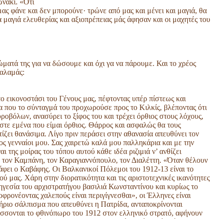
ωνάκι. «Ότι
μας φάνε και δεν μπορούνε· τρώνε από μας και μένει και μαγιά, θα
μαγιά ελευθερίας και αξιοπρέπειας μάς άφησαν και οι μαχητές του
ματά της για να δώσουμε και όχι γα να πάρουμε. Και το χρέος
Παλαμάς:
 το εικονοστάσι του Γένους μας, πέφτοντας υπέρ πίστεως και
 που το σύνταγμά του προχωρούσε προς το Κιλκίς, βλέποντας ότι
ροβόλων, ανασύρει το ξίφος του και τρέχει όρθιος στους λόχους,
τε εμένα που είμαι όρθιος. Θάρρος και ασφαλώς θα τους
τίζει θανάσιμα. Λίγο πριν περάσει στην αθανασία απευθύνει τον
ος γενναίοι μου. Σας χαιρετώ καλά μου παλληκάρια και με την
 της μοίρας του τόπου αυτού κάθε ιδέα ριζιμιά ν’ ανθίζει
ν τον Καμπάνη, τον Καραγιαννόπουλο, τον Διαλέττη. «Όταν θέλουν
ράφει ο Καβάφης. Οι Βαλκανικοί Πόλεμοι του 1912-13 είναι το
ού μας. Χάρη στην διορατικότητα και τις αριστοτεχνικές ικανότητες
γεσία του αρχιστρατήγου βασιλιά Κωνσταντίνου και κυρίως το
φρονέοντας χαλεπούς είναι περιγίγνεσθαι», οι Έλληνες είναι
τήριο σάλπισμα που απευθύνει η Πατρίδα, ανταποκρίνονται
άσσονται το φθινόπωρο του 1912 στον ελληνικό στρατό, αφήνουν