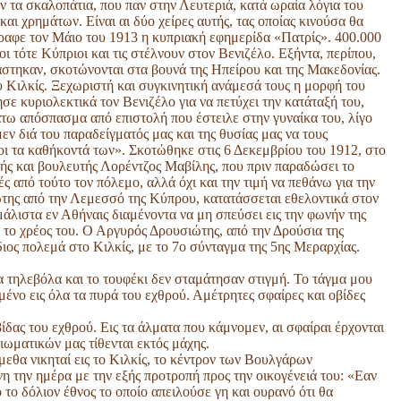
υν τα σκαλοπάτια, που παν στην Λευτεριά, κατά ωραία λόγια του
 χρημάτων. Είναι αι δύο χείρες αυτής, τας οποίας κινούσα θα
γραφε τον Μάιο του 1913 η κυπριακή εφημερίδα «Πατρίς». 400.000
ι τότε Κύπριοι και τις στέλνουν στον Βενιζέλο. Εξήντα, περίπου,
τηκαν, σκοτώνονται στα βουνά της Ηπείρου και της Μακεδονίας.
υ Κιλκίς. Ξεχωριστή και συγκινητική ανάμεσά τους η μορφή του
 κυριολεκτικά τον Βενιζέλο για να πετύχει την κατάταξή του,
άτω απόσπασμα από επιστολή που έστειλε στην γυναίκα του, λίγο
εν διά του παραδείγματός μας και της θυσίας μας να τους
ι τα καθήκοντά των». Σκοτώθηκε στις 6 Δεκεμβρίου του 1912, στο
τής και βουλευτής Λορέντζος Μαβίλης, που πριν παραδώσει το
ς από τούτο τον πόλεμο, αλλά όχι και την τιμή να πεθάνω για την
της από την Λεμεσσό της Κύπρου, κατατάσσεται εθελοντικά στον
μάλιστα εν Αθήναις διαμένοντα να μη σπεύσει εις την φωνήν της
 το χρέος του. Ο Αργυρός Δρουσιώτης, από την Δρούσια της
ίδιος πολεμά στο Κιλκίς, με το 7ο σύνταγμα της 5ης Μεραρχίας.
α τηλεβόλα και το τουφέκι δεν σταμάτησαν στιγμή. Το τάγμα μου
ιμένο εις όλα τα πυρά του εχθρού. Αμέτρητες σφαίρες και οβίδες
οβίδας του εχθρού. Εις τα άλματα που κάμνομεν, αι σφαίραι έρχονται
ξιωματικών μας τίθενται εκτός μάχης.
μεθα νικηταί εις το Κιλκίς, το κέντρον των Βουλγάρων
η την ημέρα με την εξής προτροπή προς την οικογένειά του: «Εαν
το δόλιον έθνος το οποίο απειλούσε γη και ουρανό ότι θα