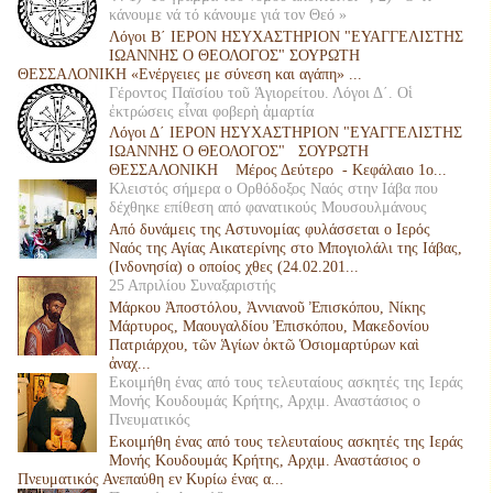
κάνουμε νά τό κάνουμε γιά τον Θεό »
Λόγοι Β΄ ΙΕΡΟΝ ΗΣΥΧΑΣΤΗΡΙΟΝ "ΕΥΑΓΓΕΛΙΣΤΗΣ
ΙΩΑΝΝΗΣ Ο ΘΕΟΛΟΓΟΣ" ΣΟΥΡΩΤΗ
ΘΕΣΣΑΛΟΝΙΚΗ «Ενέργειες με σύνεση και αγάπη» ...
Γέροντος Παϊσίου τοῦ Ἁγιορείτου. Λόγοι Δ΄. Οἱ
ἐκτρώσεις εἶναι φοβερὴ ἁμαρτία
Λόγοι Δ΄ ΙΕΡΟΝ ΗΣΥΧΑΣΤΗΡΙΟΝ "ΕΥΑΓΓΕΛΙΣΤΗΣ
ΙΩΑΝΝΗΣ Ο ΘΕΟΛΟΓΟΣ" ΣΟΥΡΩΤΗ
ΘΕΣΣΑΛΟΝΙΚΗ Μέρος Δεύτερο - Κεφάλαιο 1ο...
Κλειστός σήμερα ο Ορθόδοξος Ναός στην Ιάβα που
δέχθηκε επίθεση από φανατικούς Μουσουλμάνους
Από δυνάμεις της Αστυνομίας φυλάσσεται ο Ιερός
Ναός της Αγίας Αικατερίνης στο Μπογιολάλι της Ιάβας,
(Ινδονησία) ο οποίος χθες (24.02.201...
25 Απριλίου Συναξαριστής
Μάρκου Ἀποστόλου, Ἀννιανοῦ Ἐπισκόπου, Νίκης
Μάρτυρος, Μαουγαλδίου Ἐπισκόπου, Μακεδονίου
Πατριάρχου, τῶν Ἁγίων ὀκτῶ Ὁσιομαρτύρων καὶ
ἀναχ...
Εκοιμήθη ένας από τους τελευταίους ασκητές της Ιεράς
Μονής Κουδουμάς Κρήτης, Αρχιμ. Αναστάσιος ο
Πνευματικός
Εκοιμήθη ένας από τους τελευταίους ασκητές της Ιεράς
Μονής Κουδουμάς Κρήτης, Αρχιμ. Αναστάσιος ο
Πνευματικός Ανεπαύθη εν Κυρίω ένας α...